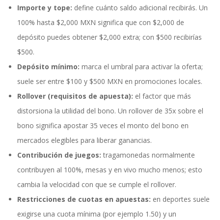
Importe y tope:
define cuánto saldo adicional recibirás. Un
100% hasta $2,000 MXN significa que con $2,000 de
depósito puedes obtener $2,000 extra; con $500 recibirías
$500.
Depósito mínimo:
marca el umbral para activar la oferta;
suele ser entre $100 y $500 MXN en promociones locales.
Rollover (requisitos de apuesta):
el factor que más
distorsiona la utilidad del bono. Un rollover de 35x sobre el
bono significa apostar 35 veces el monto del bono en
mercados elegibles para liberar ganancias.
Contribución de juegos:
tragamonedas normalmente
contribuyen al 100%, mesas y en vivo mucho menos; esto
cambia la velocidad con que se cumple el rollover.
Restricciones de cuotas en apuestas:
en deportes suele
exigirse una cuota mínima (por ejemplo 1.50) y un