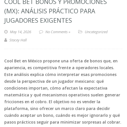
COOL BET BONOS Y PROMOCIONES
(MX): ANÁLISIS PRÁCTICO PARA
JUGADORES EXIGENTES
May 14, 2026
No Comments »
Uncategorized
Stacey Hall
Cool Bet en México propone una oferta de bonos que, en
apariencia, es competitiva frente a operadores locales.
Este análisis explica cómo interpretar esas promociones
desde la perspectiva de un jugador mexicano: qué
condiciones importan, cómo afectan la expectativa
matemática y qué mecanismos operativos suelen generar
fricciones en el cobro. El objetivo no es vender la
plataforma, sino ofrecer un marco claro para decidir
cuándo aceptar un bono, cuándo es mejor ignorarlo y qué
pasos prácticos seguir para minimizar sorpresas al cobrar.