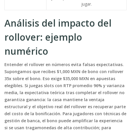
jugar.
Análisis del impacto del
rollover: ejemplo
numérico
Entender el rollover en números evita falsas expectativas.
Supongamos que recibes $1,000 MXN de bono con rollover
35x sobre el bono. Eso exige $35,000 MXN en apuestas
elegibles. Si juegas slots con RTP promedio 96% y varianza
media, la expectativa teórica tras completar el rollover no
garantiza ganancia: la casa mantiene la ventaja
estructural y el objetivo real del rollover es recuperar parte
del costo de la bonificación. Para jugadores con técnicas de
gestión de banca, el bono puede amplificar la experiencia
si se usan tragamonedas de alta contribución; para