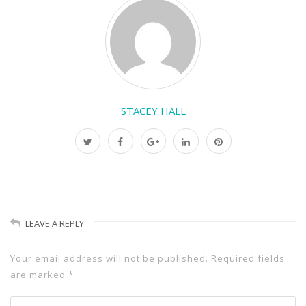
STACEY HALL
LEAVE A REPLY
Your email address will not be published.
Required fields
are marked
*