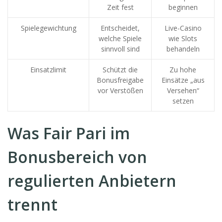
Zeit fest
beginnen
Spielegewichtung
Entscheidet,
Live-Casino
welche Spiele
wie Slots
sinnvoll sind
behandeln
Einsatzlimit
Schützt die
Zu hohe
Bonusfreigabe
Einsätze „aus
vor Verstößen
Versehen“
setzen
Was Fair Pari im
Bonusbereich von
regulierten Anbietern
trennt