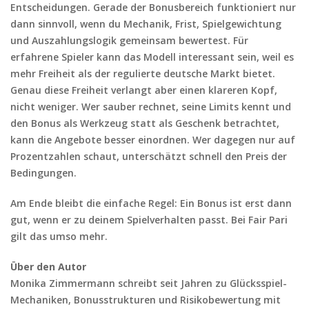
Entscheidungen. Gerade der Bonusbereich funktioniert nur
dann sinnvoll, wenn du Mechanik, Frist, Spielgewichtung
und Auszahlungslogik gemeinsam bewertest. Für
erfahrene Spieler kann das Modell interessant sein, weil es
mehr Freiheit als der regulierte deutsche Markt bietet.
Genau diese Freiheit verlangt aber einen klareren Kopf,
nicht weniger. Wer sauber rechnet, seine Limits kennt und
den Bonus als Werkzeug statt als Geschenk betrachtet,
kann die Angebote besser einordnen. Wer dagegen nur auf
Prozentzahlen schaut, unterschätzt schnell den Preis der
Bedingungen.
Am Ende bleibt die einfache Regel: Ein Bonus ist erst dann
gut, wenn er zu deinem Spielverhalten passt. Bei Fair Pari
gilt das umso mehr.
Über den Autor
Monika Zimmermann schreibt seit Jahren zu Glücksspiel-
Mechaniken, Bonusstrukturen und Risikobewertung mit