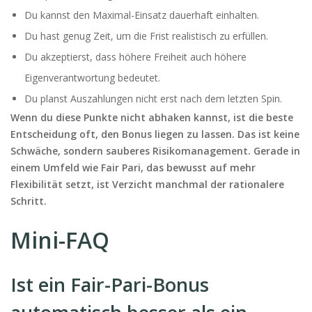
Du kannst den Maximal-Einsatz dauerhaft einhalten.
Du hast genug Zeit, um die Frist realistisch zu erfüllen.
Du akzeptierst, dass höhere Freiheit auch höhere
Eigenverantwortung bedeutet.
Du planst Auszahlungen nicht erst nach dem letzten Spin.
Wenn du diese Punkte nicht abhaken kannst, ist die beste
Entscheidung oft, den Bonus liegen zu lassen. Das ist keine
Schwäche, sondern sauberes Risikomanagement. Gerade in
einem Umfeld wie Fair Pari, das bewusst auf mehr
Flexibilität setzt, ist Verzicht manchmal der rationalere
Schritt.
Mini-FAQ
Ist ein Fair-Pari-Bonus