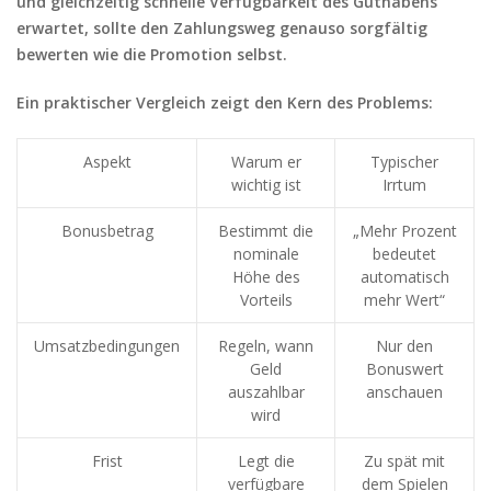
und gleichzeitig schnelle Verfügbarkeit des Guthabens
erwartet, sollte den Zahlungsweg genauso sorgfältig
bewerten wie die Promotion selbst.
Ein praktischer Vergleich zeigt den Kern des Problems:
Aspekt
Warum er
Typischer
wichtig ist
Irrtum
Bonusbetrag
Bestimmt die
„Mehr Prozent
nominale
bedeutet
Höhe des
automatisch
Vorteils
mehr Wert“
Umsatzbedingungen
Regeln, wann
Nur den
Geld
Bonuswert
auszahlbar
anschauen
wird
Frist
Legt die
Zu spät mit
verfügbare
dem Spielen