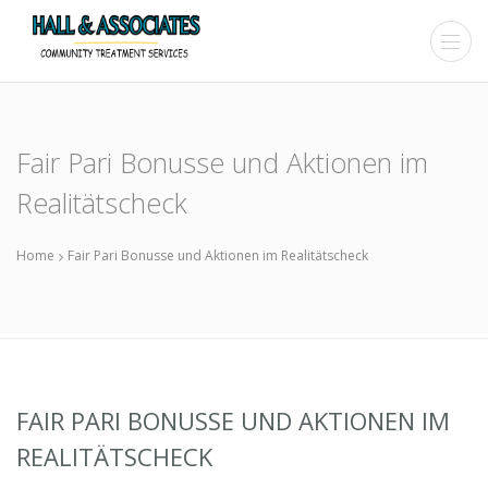
Fair Pari Bonusse und Aktionen im
Realitätscheck
Home
Fair Pari Bonusse und Aktionen im Realitätscheck
FAIR PARI BONUSSE UND AKTIONEN IM
REALITÄTSCHECK