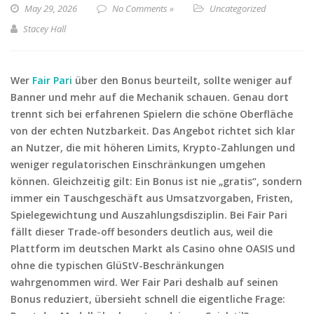
May 29, 2026
No Comments »
Uncategorized
Stacey Hall
Wer
Fair Pari
über den Bonus beurteilt, sollte weniger auf
Banner und mehr auf die Mechanik schauen. Genau dort
trennt sich bei erfahrenen Spielern die schöne Oberfläche
von der echten Nutzbarkeit. Das Angebot richtet sich klar
an Nutzer, die mit höheren Limits, Krypto-Zahlungen und
weniger regulatorischen Einschränkungen umgehen
können. Gleichzeitig gilt: Ein Bonus ist nie „gratis“, sondern
immer ein Tauschgeschäft aus Umsatzvorgaben, Fristen,
Spielegewichtung und Auszahlungsdisziplin. Bei Fair Pari
fällt dieser Trade-off besonders deutlich aus, weil die
Plattform im deutschen Markt als Casino ohne OASIS und
ohne die typischen GlüStV-Beschränkungen
wahrgenommen wird. Wer Fair Pari deshalb auf seinen
Bonus reduziert, übersieht schnell die eigentliche Frage: