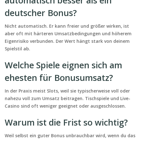
automatisch besser als ein
deutscher Bonus?
Nicht automatisch. Er kann freier und größer wirken, ist
aber oft mit härteren Umsatzbedingungen und höherem
Eigenrisiko verbunden. Der Wert hängt stark von deinem
Spielstil ab.
Welche Spiele eignen sich am
ehesten für Bonusumsatz?
In der Praxis meist Slots, weil sie typischerweise voll oder
nahezu voll zum Umsatz beitragen. Tischspiele und Live-
Casino sind oft weniger geeignet oder ausgeschlossen.
Warum ist die Frist so wichtig?
Weil selbst ein guter Bonus unbrauchbar wird, wenn du das