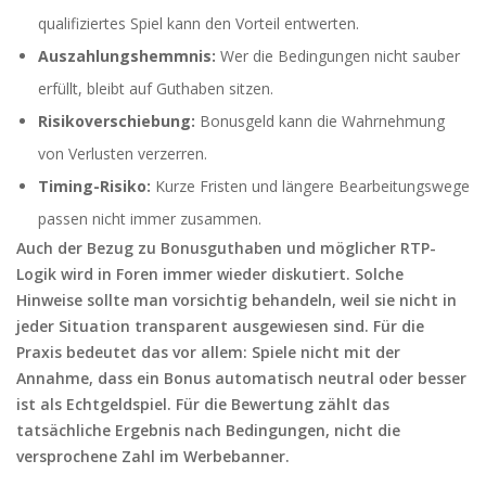
qualifiziertes Spiel kann den Vorteil entwerten.
Auszahlungshemmnis:
Wer die Bedingungen nicht sauber
erfüllt, bleibt auf Guthaben sitzen.
Risikoverschiebung:
Bonusgeld kann die Wahrnehmung
von Verlusten verzerren.
Timing-Risiko:
Kurze Fristen und längere Bearbeitungswege
passen nicht immer zusammen.
Auch der Bezug zu Bonusguthaben und möglicher RTP-
Logik wird in Foren immer wieder diskutiert. Solche
Hinweise sollte man vorsichtig behandeln, weil sie nicht in
jeder Situation transparent ausgewiesen sind. Für die
Praxis bedeutet das vor allem: Spiele nicht mit der
Annahme, dass ein Bonus automatisch neutral oder besser
ist als Echtgeldspiel. Für die Bewertung zählt das
tatsächliche Ergebnis nach Bedingungen, nicht die
versprochene Zahl im Werbebanner.