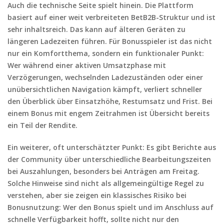
Auch die technische Seite spielt hinein. Die Plattform
basiert auf einer weit verbreiteten BetB2B-Struktur und ist
sehr inhaltsreich. Das kann auf älteren Geräten zu
längeren Ladezeiten führen. Für Bonusspieler ist das nicht
nur ein Komfortthema, sondern ein funktionaler Punkt:
Wer während einer aktiven Umsatzphase mit
Verzögerungen, wechselnden Ladezuständen oder einer
unübersichtlichen Navigation kämpft, verliert schneller
den Überblick über Einsatzhöhe, Restumsatz und Frist. Bei
einem Bonus mit engem Zeitrahmen ist Übersicht bereits
ein Teil der Rendite.
Ein weiterer, oft unterschätzter Punkt: Es gibt Berichte aus
der Community über unterschiedliche Bearbeitungszeiten
bei Auszahlungen, besonders bei Anträgen am Freitag.
Solche Hinweise sind nicht als allgemeingültige Regel zu
verstehen, aber sie zeigen ein klassisches Risiko bei
Bonusnutzung: Wer den Bonus spielt und im Anschluss auf
schnelle Verfügbarkeit hofft, sollte nicht nur den