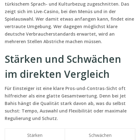
türkischem Sprach- und Kulturbezug zugeschnitten. Das
zeigt sich im Live-Casino, bei den Menüs und in der
Spielauswahl. Wer damit etwas anfangen kann, findet eine
vertraute Umgebung. Wer dagegen möglichst klare
deutsche Verbraucherstandards erwartet, wird an
mehreren Stellen Abstriche machen müssen.
Stärken und Schwächen
im direkten Vergleich
Für Einsteiger ist eine klare Pros-und-Contras-Sicht oft
hilfreicher als eine glatte Gesamtwertung. Denn bei Jet
Bahis hängt die Qualität stark davon ab, was du selbst
suchst: Tempo, Auswahl und Flexibilität oder maximale
Regulierung und Schutz.
Stärken
Schwächen