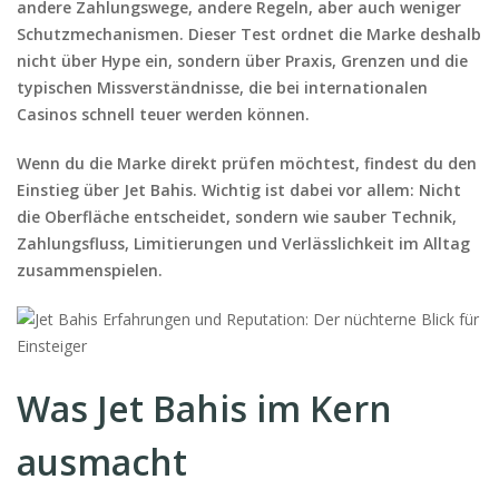
andere Zahlungswege, andere Regeln, aber auch weniger
Schutzmechanismen. Dieser Test ordnet die Marke deshalb
nicht über Hype ein, sondern über Praxis, Grenzen und die
typischen Missverständnisse, die bei internationalen
Casinos schnell teuer werden können.
Wenn du die Marke direkt prüfen möchtest, findest du den
Einstieg über Jet Bahis. Wichtig ist dabei vor allem: Nicht
die Oberfläche entscheidet, sondern wie sauber Technik,
Zahlungsfluss, Limitierungen und Verlässlichkeit im Alltag
zusammenspielen.
Was Jet Bahis im Kern
ausmacht