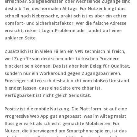
erreichbar. Spiegeladressen oder wechselnde Zugänge sind
deshalb Teil des normalen Alltags. Für Nutzer klingt das
schnell nach Nebensache, praktisch ist es aber ein echter
Komfort- und Sicherheitsfaktor: Wer die falsche Adresse
erwischt, riskiert Login-Probleme oder landet auf einer
unklaren Seite.
Zusätzlich ist in vielen Fällen ein VPN technisch hilfreich,
weil Zugriffe von deutschen oder türkischen Providern
blockiert sein können. Das ist aber kein Beleg für Qualität,
sondern nur ein Workaround gegen Zugangsbarrieren.
Einsteiger sollten sich deshalb nicht vom bloßen Umstand
blenden lassen, dass eine Seite erreichbar ist.
Verfügbarkeit ist nicht gleich Seriosität.
Positiv ist die mobile Nutzung. Die Plattform ist auf eine
Progressive Web App gut angepasst, was im Alltag meist
flüssiger wirkt als schlecht gemachte Mobilseiten. Für
Nutzer, die überwiegend am Smartphone spielen, ist das