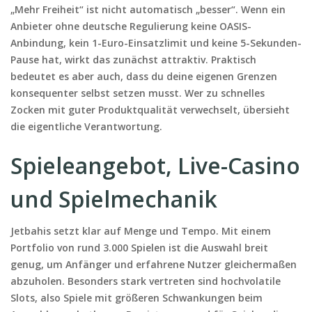
„Mehr Freiheit“ ist nicht automatisch „besser“. Wenn ein
Anbieter ohne deutsche Regulierung keine OASIS-
Anbindung, kein 1-Euro-Einsatzlimit und keine 5-Sekunden-
Pause hat, wirkt das zunächst attraktiv. Praktisch
bedeutet es aber auch, dass du deine eigenen Grenzen
konsequenter selbst setzen musst. Wer zu schnelles
Zocken mit guter Produktqualität verwechselt, übersieht
die eigentliche Verantwortung.
Spieleangebot, Live-Casino
und Spielmechanik
Jetbahis setzt klar auf Menge und Tempo. Mit einem
Portfolio von rund 3.000 Spielen ist die Auswahl breit
genug, um Anfänger und erfahrene Nutzer gleichermaßen
abzuholen. Besonders stark vertreten sind hochvolatile
Slots, also Spiele mit größeren Schwankungen beim