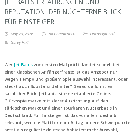
JET BAHIS ERFAHRUNGEN UND
REPUTATION: DER NÜCHTERNE BLICK
FÜR EINSTEIGER
May 29, 2026
No Comments »
Uncategorized
Stacey Hall
Wer
Jet Bahis
zum ersten Mal prüft, landet schnell bei
einer klassischen Anfängerfrage: Ist das Angebot nur
wegen Tempo und großem Spielauswahl interessant, oder
steckt auch Substanz dahinter? Genau da lohnt ein
sachlicher Blick. Jetbahis ist eine etablierte Online-
Glücksspielmarke mit klarer Ausrichtung auf den
türkischen Markt und einer spürbaren Nutzerbasis in
Deutschland. Für Einsteiger ist das vor allem deshalb
relevant, weil die Plattform im Alltag andere Schwerpunkte
setzt als regulierte deutsche Anbieter: mehr Auswahl,