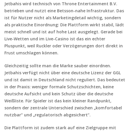
Jetbahis wird technisch von Throne Entertainment B.V.
betrieben und nutzt eine Betsson-nahe Infrastruktur. Das
ist für Nutzer nicht als Marketingdetail wichtig, sondern
als praktische Einordnung: Die Plattform wirkt stabil, lädt
meist schnell und ist auf hohe Last ausgelegt. Gerade bei
Live-Wetten und im Live-Casino ist das ein echter
Pluspunkt, weil Ruckler oder Verzögerungen dort direkt in
Frust umschlagen können.
Gleichzeitig sollte man die Marke sauber einordnen.
Jetbahis verfügt nicht über eine deutsche Lizenz der GGL
und ist damit in Deutschland nicht reguliert. Das bedeutet
in der Praxis: weniger formale Schutzschichten, keine
deutsche Aufsicht und kein Schutz über die deutsche
Weißliste. Für Spieler ist das kein kleiner Randpunkt,
sondern der zentrale Unterschied zwischen „komfortabel
nutzbar“ und „regulatorisch abgesichert“.
Die Plattform ist zudem stark auf eine Zielgruppe mit