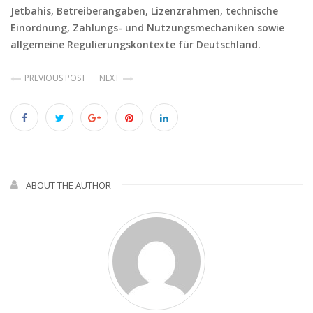
Jetbahis, Betreiberangaben, Lizenzrahmen, technische
Einordnung, Zahlungs- und Nutzungsmechaniken sowie
allgemeine Regulierungskontexte für Deutschland.
PREVIOUS POST
NEXT
ABOUT THE AUTHOR