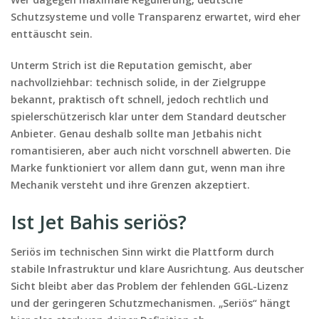
Schutzsysteme und volle Transparenz erwartet, wird eher
enttäuscht sein.
Unterm Strich ist die Reputation gemischt, aber
nachvollziehbar: technisch solide, in der Zielgruppe
bekannt, praktisch oft schnell, jedoch rechtlich und
spielerschützerisch klar unter dem Standard deutscher
Anbieter. Genau deshalb sollte man Jetbahis nicht
romantisieren, aber auch nicht vorschnell abwerten. Die
Marke funktioniert vor allem dann gut, wenn man ihre
Mechanik versteht und ihre Grenzen akzeptiert.
Ist Jet Bahis seriös?
Seriös im technischen Sinn wirkt die Plattform durch
stabile Infrastruktur und klare Ausrichtung. Aus deutscher
Sicht bleibt aber das Problem der fehlenden GGL-Lizenz
und der geringeren Schutzmechanismen. „Seriös“ hängt