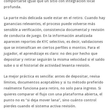
comportarse igual que un sitio con integración local
profunda.
La parte más delicada suele estar en el retiro. Cuando hay
ganancias relevantes, el proceso puede volverse más
sensible a verificación, consistencia documental y revisión
de conducta de juego. En la información analizada
aparecen reportes de KYC selectivo, es decir, validaciones
que se intensifican en ciertos perfiles o montos. Para el
jugador, el aprendizaje es claro: no des por hecho que
depositar y retirar seguirán la misma velocidad si el saldo
sube o si el historial de actividad levanta revisión.
La mejor práctica es sencilla: antes de depositar, revisa
límites, documentos aceptables y si tu método preferido
realmente funciona para retiro, no solo para ingreso. Si
quieres comparar el flujo con una plataforma abierta, el
punto no es “si deja mover lana”, sino cuánto control
pierdes cuando el sistema activa revisión.