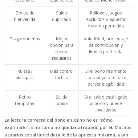
Bonus de
Saldo
Rollover, juegos
bienvenida
duplicado
excluidos y apuesta
máxima permitida
Tragamonedas
Mejor
Volatilidad, porcentaje
opción para
de contribución y
liberar
límites por tirada
requisitos
Ruleta /
Más control
Si el bono realmente
blackjack
táctico
contribuye o te hace
perder elegibilidad
Retiro
Salida
Si el saldo está ligado
temprano
rápida
al bono y puede
invalidarse
La lectura correcta del bono en Xsino no es “cómo
exprimirlo”, sino cómo no quedar atrapado por él. Muchos
usuarios se saltan el detalle de la apuesta máxima, usan