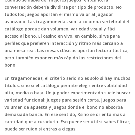
conversación debería dividirse por tipo de producto. No
todos los juegos aportan el mismo valor al jugador
avanzado. Las tragamonedas son la columna vertebral del
catálogo porque dan volumen, variedad visual y fácil
acceso al bono. El casino en vivo, en cambio, sirve para
perfiles que prefieren interacción y ritmo más cercano a
una mesa real. Las mesas clásicas aportan lectura táctica,
pero también exponen más rápido las restricciones del
bono.
En tragamonedas, el criterio serio no es solo si hay muchos
títulos, sino si el catálogo permite elegir entre volatilidad
alta, media o baja. Un jugador experimentado suele buscar
variedad funcional: juegos para sesión corta, juegos para
volumen de apuesta y juegos donde el bono no absorba
demasiada banca. En ese sentido, Xsino se orienta más a
cantidad que a curaduría. Eso puede ser útil si sabes filtrar;
puede ser ruido si entras a ciegas.