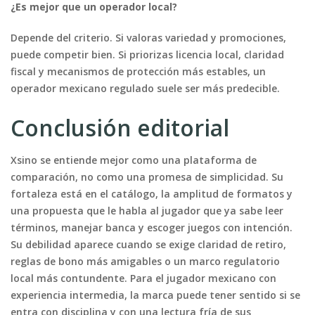
¿Es mejor que un operador local?
Depende del criterio. Si valoras variedad y promociones,
puede competir bien. Si priorizas licencia local, claridad
fiscal y mecanismos de protección más estables, un
operador mexicano regulado suele ser más predecible.
Conclusión editorial
Xsino se entiende mejor como una plataforma de
comparación, no como una promesa de simplicidad. Su
fortaleza está en el catálogo, la amplitud de formatos y
una propuesta que le habla al jugador que ya sabe leer
términos, manejar banca y escoger juegos con intención.
Su debilidad aparece cuando se exige claridad de retiro,
reglas de bono más amigables o un marco regulatorio
local más contundente. Para el jugador mexicano con
experiencia intermedia, la marca puede tener sentido si se
entra con disciplina y con una lectura fría de sus