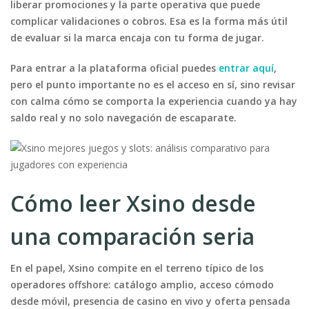
liberar promociones y la parte operativa que puede
complicar validaciones o cobros. Esa es la forma más útil
de evaluar si la marca encaja con tu forma de jugar.
Para entrar a la plataforma oficial puedes
entrar aquí
,
pero el punto importante no es el acceso en sí, sino revisar
con calma cómo se comporta la experiencia cuando ya hay
saldo real y no solo navegación de escaparate.
Cómo leer Xsino desde
una comparación seria
En el papel, Xsino compite en el terreno típico de los
operadores offshore: catálogo amplio, acceso cómodo
desde móvil, presencia de casino en vivo y oferta pensada