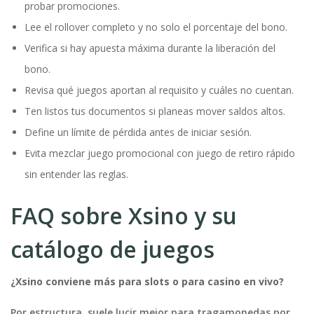
probar promociones.
Lee el rollover completo y no solo el porcentaje del bono.
Verifica si hay apuesta máxima durante la liberación del
bono.
Revisa qué juegos aportan al requisito y cuáles no cuentan.
Ten listos tus documentos si planeas mover saldos altos.
Define un límite de pérdida antes de iniciar sesión.
Evita mezclar juego promocional con juego de retiro rápido
sin entender las reglas.
FAQ sobre Xsino y su
catálogo de juegos
¿Xsino conviene más para slots o para casino en vivo?
Por estructura, suele lucir mejor para tragamonedas por